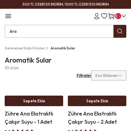
500 TL ÜZERİ %5 İNDİRİM, 1000 TL ÜZERİ %10 İNDİRİM
Geleneksel Gıda Ürünleri
Aromatik Sular
Aromatik Sular
10 ürün
Filtreler
Son Eklenen
%
40
%
19
Sepete Ekle
Sepete Ekle
İndirim
İndirim
Zühre Ana Ekstraktlı
Zühre Ana Ekstraktlı
Çakşır Suyu - 1 Adet
Çakşır Suyu - 2 Adet