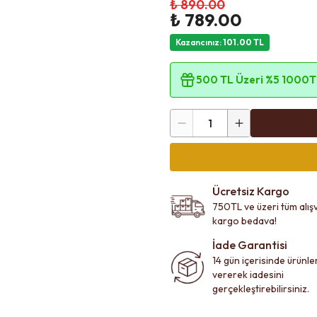
₺ 890.00
₺ 789.00
Kazancınız
:
101.00
TL
500 TL Üzeri %5 1000TL
1
Ücretsiz Kargo
750TL ve üzeri tüm alışv
kargo bedava!
İade Garantisi
14 gün içerisinde ürünl
vererek iadesini
gerçekleştirebilirsiniz.