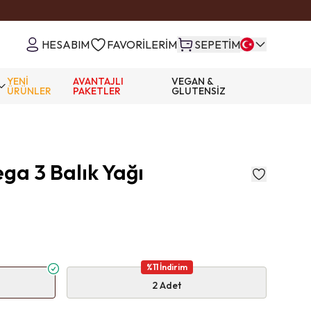
HESABIM
FAVORİLERİM
SEPETİM
YENİ
AVANTAJLI
VEGAN &
ÜRÜNLER
PAKETLER
GLUTENSİZ
a 3 Balık Yağı
%
11
İndirim
2 Adet