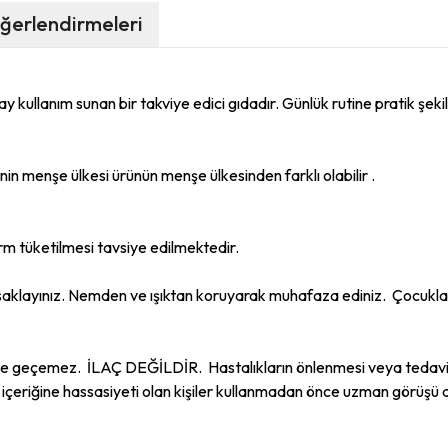
ğerlendirmeleri
ullanım sunan bir takviye edici gıdadır. Günlük rutine pratik şekilde
in menşe ülkesi ürünün menşe ülkesinden farklı olabilir .
form tüketilmesi tavsiye edilmektedir.
 saklayınız. Nemden ve ışıktan koruyarak muhafaza ediniz. Çocukla
ine geçemez. İLAÇ DEĞİLDİR. Hastalıkların önlenmesi veya tedavi 
 içeriğine hassasiyeti olan kişiler kullanmadan önce uzman görüşü a