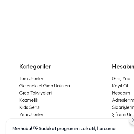
Kategoriler
Hesabı
Tüm Ürünler
Giriş Yap
Geleneksel Gıda Ürünleri
Kayıt Ol
Gıda Takviyeleri
Hesabım
Kozmetik
Adresleri
Kids Serisi
Siparişler
Yeni Ürünler
Şifremi Un
Avantajlı Paketler
Blog
Merhaba! 👋 Sadakat programımıza katıl, harcama
Sipariş Tak