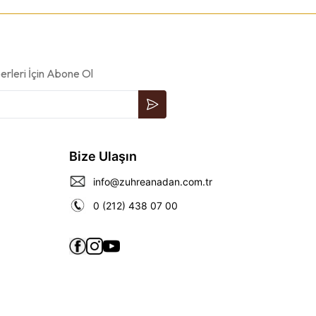
rleri İçin Abone Ol
Bize Ulaşın
info@zuhreanadan.com.tr
0 (212) 438 07 00