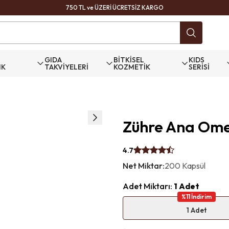
750 TL ve ÜZERİ ÜCRETSİZ KARGO
GIDA
BİTKİSEL
KIDS
IK
TAKVİYELERİ
KOZMETİK
SERİSİ
Zühre Ana Omeg
4.7
Net Miktar
:
200 Kapsül
Adet Miktarı
:
1 Adet
%
11
İndirim
1 Adet