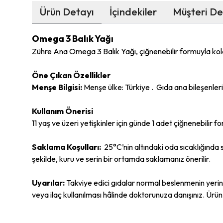
Ürün Detayı
İçindekiler
Müşteri De
Omega 3 Balık Yağı
Zühre Ana Omega 3 Balık Yağı, çiğnenebilir formuyla kolay k
Öne Çıkan Özellikler
Menşe Bilgisi:
Menşe ülke: Türkiye . Gıda ana bileşenlerin
Kullanım Önerisi
11 yaş ve üzeri yetişkinler için günde 1 adet çiğnenebilir 
Saklama Koşulları:
25°C’nin altındaki oda sıcaklığında
şekilde, kuru ve serin bir ortamda saklamanız önerilir.
Uyarılar:
Takviye edici gıdalar normal beslenmenin yer
veya ilaç kullanılması hâlinde doktorunuza danışınız. Ürün