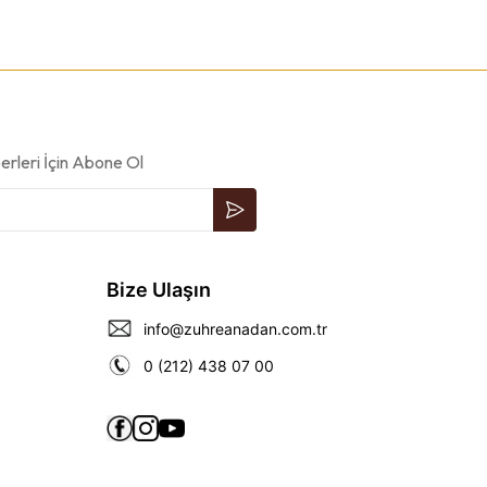
rleri İçin Abone Ol
Bize Ulaşın
info@zuhreanadan.com.tr
0 (212) 438 07 00