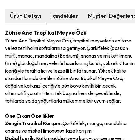
Ürün Detayı
İçindekiler
Müşteri Değerlendi
Zühre Ana Tropikal Meyve Özü
Zühre Ana Tropikal Meyve Özü, tropikal meyvelerin en taze
ve lezzetli halini sofralarınıza getiriyor. Çarkıfelek (passion
fruit), mango, mandalina (Bodrum), ananas ve misket limonu
(lime) gibi doğal meyvelerle hazırlanmış bu öz, yüksek vitamin
içeriğiyle ferahlatıcı ve lezzetli bir tat sunar. Yüksek kalite
standartlarında üretilen Zühre Ana Tropikal Meyve Özü,
doğal ve katkısız içeriğiyle gün boyu keyifli bir içecek
alternatifi yaratır. Hem tek başına hem de içeceklerde,
tatlılarda ya da yoğurtlarla mükemmel bir uyum sağlar.
Öne Çıkan Özellikler
Zengin Tropikal Karışım:
Çarkıfelek, mango, mandalina,
ananas ve misket limonunun taze karışımı.
Doğal İçerik:
Katkı maddesi veya koruyucu içermeyen,