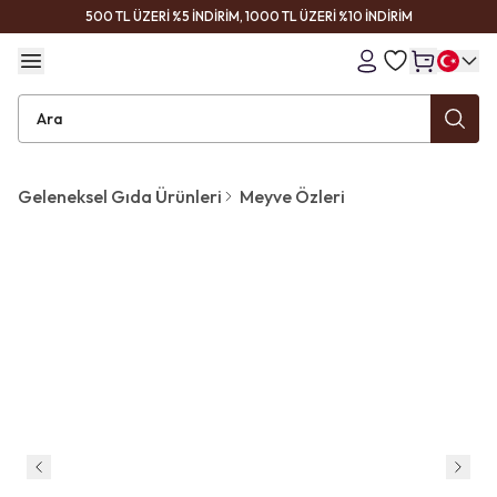
500 TL ÜZERİ %5 İNDİRİM, 1000 TL ÜZERİ %10 İNDİRİM
Geleneksel Gıda Ürünleri
Meyve Özleri